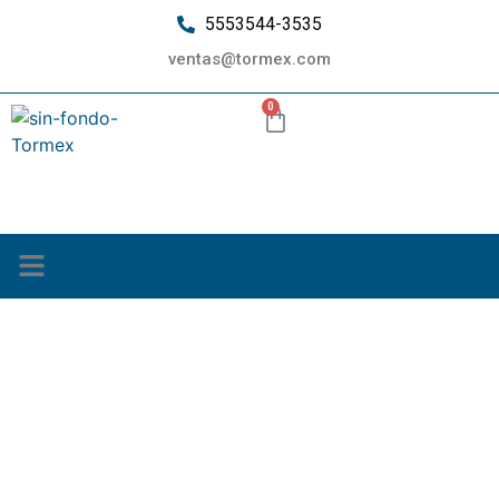
5553544-3535
ventas@tormex.com
0
¿Quiénes somos?
promociones junio
fabrica