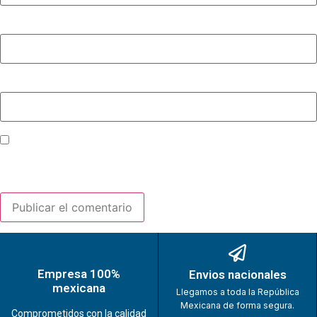
Correo electrónico
*
Web
Guarda mi nombre, correo electrónico y web en este
navegador para la próxima vez que comente.
Empresa 100%
Envios nacionales
mexicana
Llegamos a toda la República
Mexicana de forma segura.
Comprometidos con la calidad