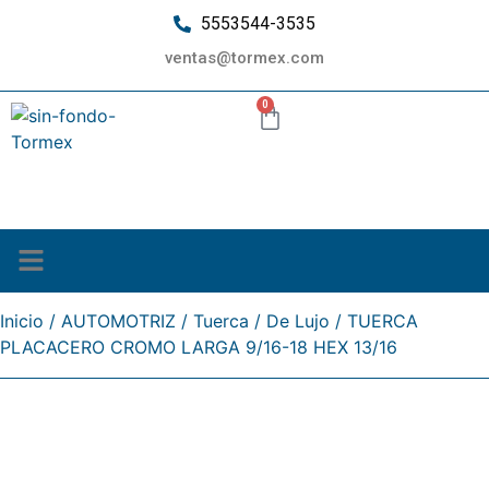
5553544-3535
ventas@tormex.com
0
¿Quiénes somos?
Inicio
/
AUTOMOTRIZ
/
Tuerca
/
De Lujo
/ TUERCA
PLACACERO CROMO LARGA 9/16-18 HEX 13/16