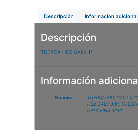
Descripción
Información adicional
Descripción
TUERCA HEX GALV 1*
Información adiciona
Nombre
TUERCA HEX GALV 1/2*
HEX GALV 3/8*
,
TUERCA
GALV FINA 3/16*