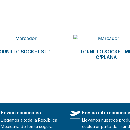
ORNILLO SOCKET STD
TORNILLO SOCKET M
C/PLANA
Envios nacionales
Envios internacional
Llegamos a toda la República
Llevamos nuestros produ
Mexicana de forma segura.
cualquier parte del mund