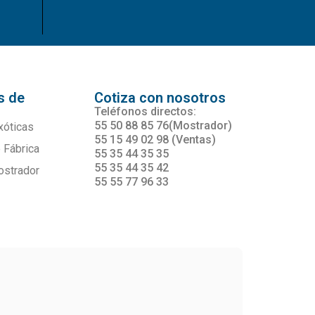
s de
Cotiza con nosotros
s
Teléfonos directos:
55 50 88 85 76(Mostrador)
xóticas
55 15 49 02 98 (Ventas)
 Fábrica
55 35 44 35 35
55 35 44 35 42
ostrador
55 55 77 96 33