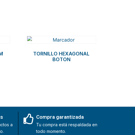
M
TORNILLO HEXAGONAL
BOTON
es
Compra garantizada
ctos a
Tu compra está respaldada en
o.
todo momento.