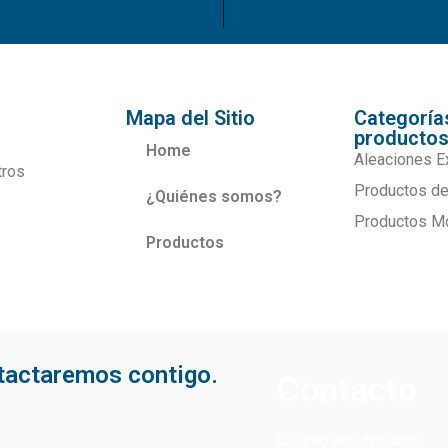
Mapa del Sitio
Categoría
producto
Home
Aleaciones E
tros
Productos de
¿Quiénes somos?
Productos M
Productos
ntactaremos contigo.
Contacto
Correo electrónico