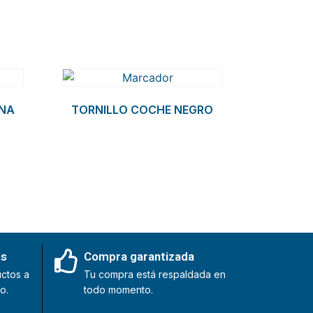
ANA
TORNILLO COCHE NEGRO
es
Compra garantizada
ctos a
Tu compra está respaldada en
o.
todo momento.