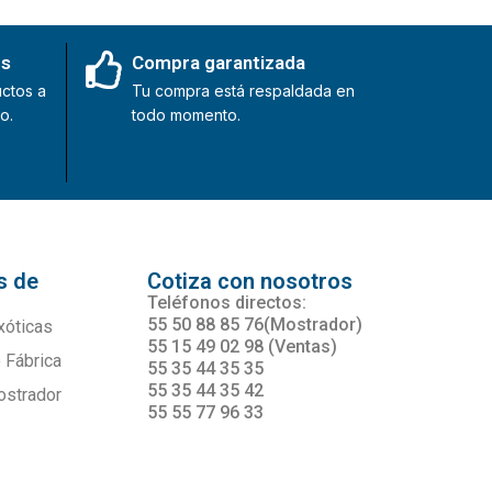
es
Compra garantizada
ctos a
Tu compra está respaldada en
o.
todo momento.
s de
Cotiza con nosotros
s
Teléfonos directos:
55 50 88 85 76(Mostrador)
xóticas
55 15 49 02 98 (Ventas)
 Fábrica
55 35 44 35 35
55 35 44 35 42
ostrador
55 55 77 96 33