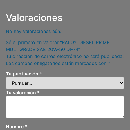
Valoraciones
No hay valoraciones aún.
Sé el primero en valorar “RALOY DIESEL PRIME
MULTIGRADE SAE 20W-50 DH-4”
Tu dirección de correo electrónico no será publicada.
Los campos obligatorios están marcados con
*
Tu puntuación
*
Tu valoración
*
Nombre
*