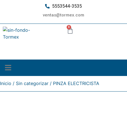
5553544-3535
ventas@tormex.com
0
¿Quiénes somos?
Inicio
/
Sin categorizar
/ PINZA ELECTRICISTA