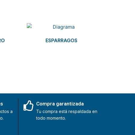
RO
ESPARRAGOS
es
Compra garantizada
ctos a
Tu compra está respaldada en
o.
todo momento.