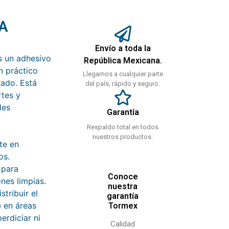
A
Envío a toda la
 un adhesivo
República Mexicana.
n práctico
Llegamos a cualquier parte
rado. Está
del país, rápido y seguro.
rtes y
les
Garantía
Respaldo total en todos
nuestros productos.
te en
os.
 para
Conoce
nes limpias.
nuestra
stribuir el
garantía
 en áreas
Tormex
erdiciar ni
Calidad