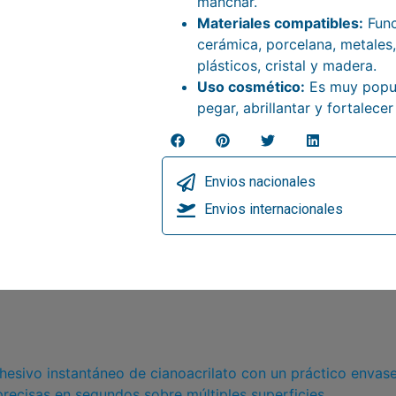
manchar.
Materiales compatibles:
Func
cerámica, porcelana, metales,
plásticos, cristal y madera.
Uso cosmético:
Es muy popul
pegar, abrillantar y fortalecer
Envios nacionales
Envios internacionales
hesivo instantáneo de cianoacrilato con un práctico envase
precisas en segundos sobre múltiples superficies.