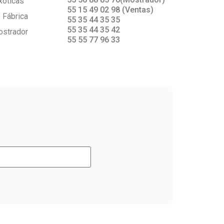
xóticas
55 15 49 02 98 (Ventas)
 Fábrica
55 35 44 35 35
55 35 44 35 42
ostrador
55 55 77 96 33