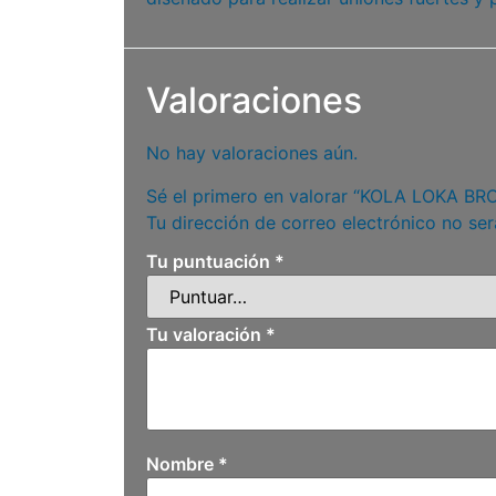
Valoraciones
No hay valoraciones aún.
Sé el primero en valorar “KOLA LOKA B
Tu dirección de correo electrónico no ser
Tu puntuación
*
Tu valoración
*
Nombre
*