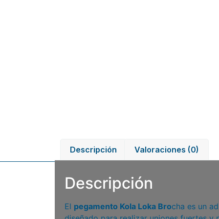
Descripción
Valoraciones (0)
Descripción
El
pegamento Kola Loka Bro
cha
es un ad
diseñado para realizar uniones fuertes y 