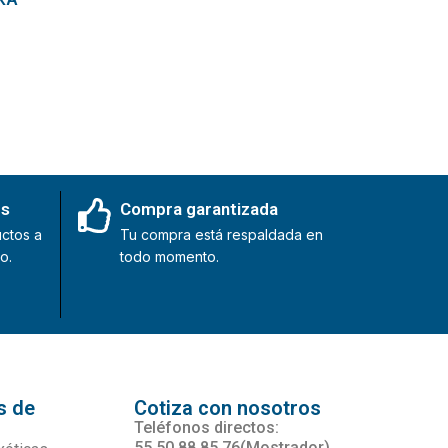
es
Compra garantizada
ctos a
Tu compra está respaldada en
o.
todo momento.
s de
Cotiza con nosotros
s
Teléfonos directos:
55 50 88 85 76(Mostrador)