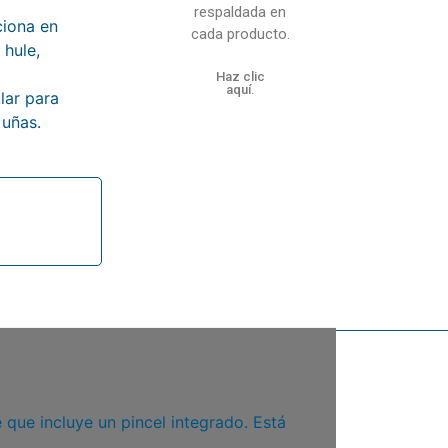
respaldada en
iona en
cada producto.
 hule,
Haz clic
aquí.
ar para
 uñas.
 que incluye un pincel integrado
.
Está