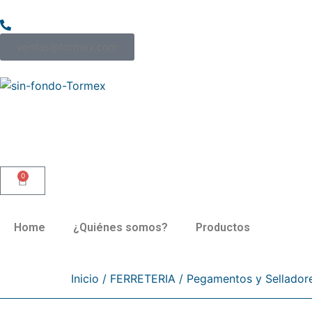
5553544-3535
ventas@tormex.com
0
Home
¿Quiénes somos?
Productos
Inicio
/
FERRETERIA
/
Pegamentos y Sellador