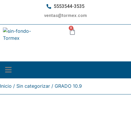
5553544-3535
ventas@tormex.com
0
¿Quiénes somos?
Inicio
/
Sin categorizar
/ GRADO 10.9