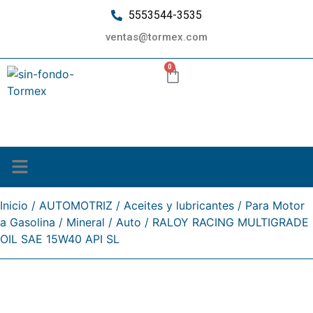
5553544-3535
ventas@tormex.com
0
¿Quiénes somos?
Inicio
/
AUTOMOTRIZ
/
Aceites y lubricantes
/
Para Motor
a Gasolina
/
Mineral
/
Auto
/ RALOY RACING MULTIGRADE
OIL SAE 15W40 API SL