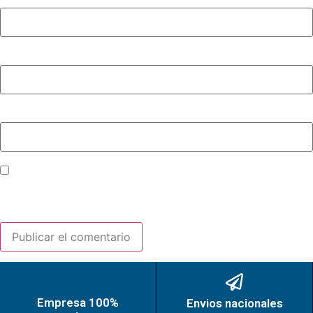
Correo electrónico
*
Web
Guarda mi nombre, correo electrónico y web en este
navegador para la próxima vez que comente.
Empresa 100%
Envios nacionales