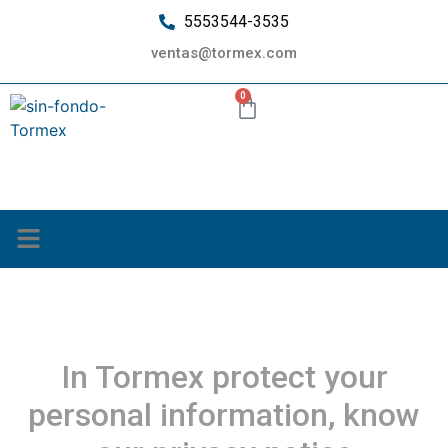
5553544-3535
ventas@tormex.com
0
¿Quiénes somos?
Privacy Notice
In Tormex protect your
personal information, know