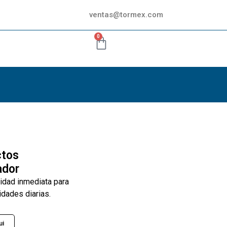
ventas@tormex.com
0
ctos
ador
lidad inmediata para
idades diarias.
ui