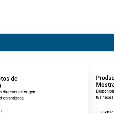
Produ
tos de
Mostr
a
Disponibi
s directas de origen
tus neces
d garantizada.
ui
Click aq