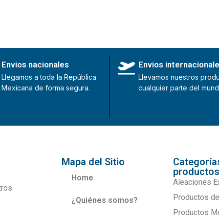
Envios nacionales
Envios internacional
Llegamos a toda la República
Llevamos nuestros produ
Mexicana de forma segura.
cualquier parte del mund
Mapa del Sitio
Categoría
producto
Home
Aleaciones E
tros
Productos de
¿Quiénes somos?
Productos M