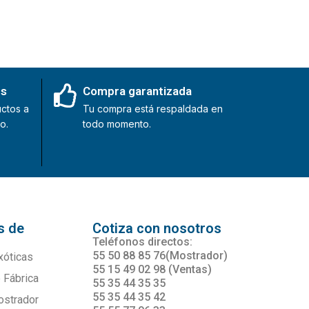
es
Compra garantizada
ctos a
Tu compra está respaldada en
o.
todo momento.
s de
Cotiza con nosotros
s
Teléfonos directos:
55 50 88 85 76(Mostrador)
xóticas
55 15 49 02 98 (Ventas)
 Fábrica
55 35 44 35 35
55 35 44 35 42
ostrador