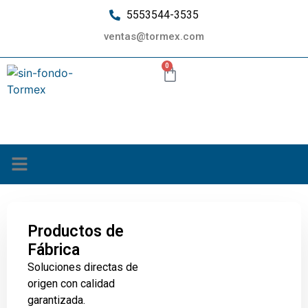
5553544-3535
ventas@tormex.com
0
¿Quiénes somos?
Productos de
Fábrica
Soluciones directas de
origen con calidad
garantizada.