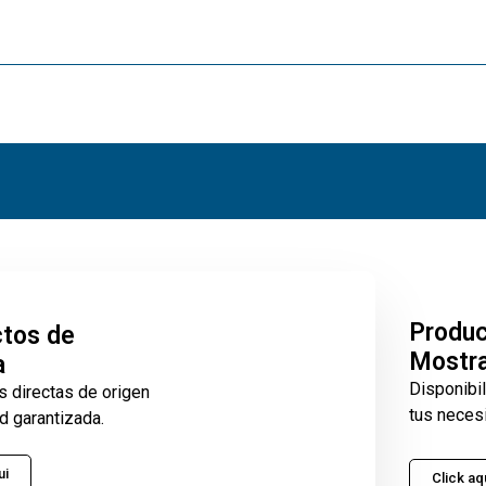
Produ
tos de
Mostr
a
Disponibi
s directas de origen
tus neces
d garantizada.
ui
Click aq