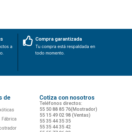
es
Compra garantizada
ctos a
Tu compra está respaldada en
o.
todo momento.
s de
Cotiza con nosotros
s
Teléfonos directos:
55 50 88 85 76(Mostrador)
xóticas
55 15 49 02 98 (Ventas)
 Fábrica
55 35 44 35 35
55 35 44 35 42
ostrador