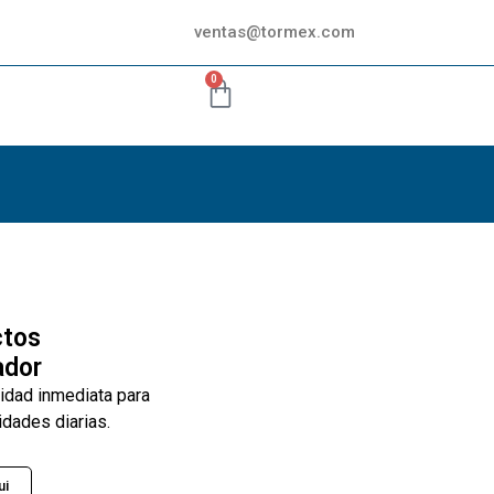
ventas@tormex.com
0
ctos
ador
lidad inmediata para
idades diarias.
ui