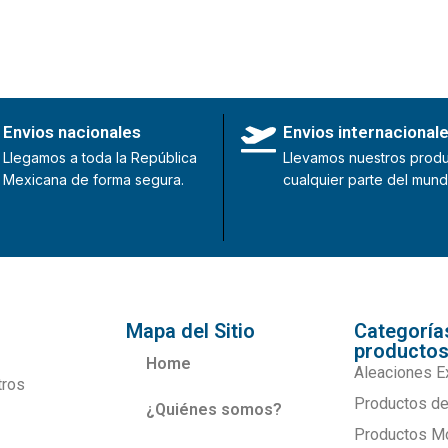
Envios nacionales
Envios internacional
Llegamos a toda la República
Llevamos nuestros produ
Mexicana de forma segura.
cualquier parte del mund
Mapa del Sitio
Categoría
producto
Home
Aleaciones E
tros
Productos de
¿Quiénes somos?
Productos M