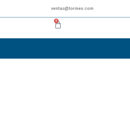
ventas@tormex.com
0