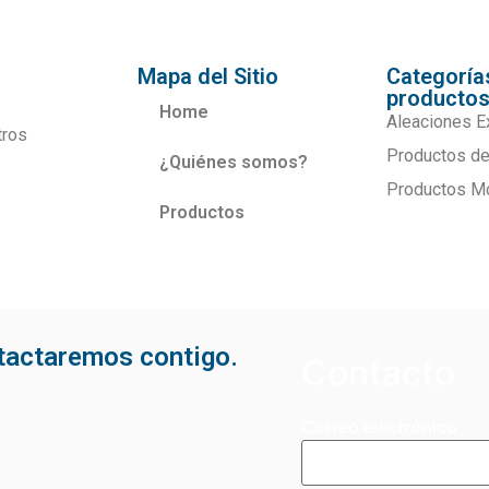
Mapa del Sitio
Categoría
producto
Home
Aleaciones E
tros
Productos de
¿Quiénes somos?
Productos M
Productos
ntactaremos contigo.
Contacto
Correo electrónico