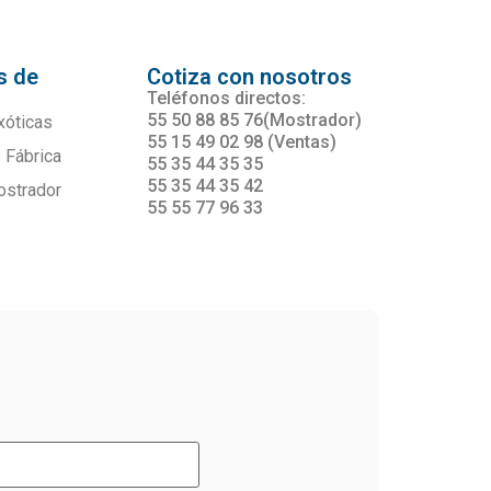
s de
Cotiza con nosotros
s
Teléfonos directos:
55 50 88 85 76(Mostrador)
xóticas
55 15 49 02 98 (Ventas)
 Fábrica
55 35 44 35 35
55 35 44 35 42
ostrador
55 55 77 96 33