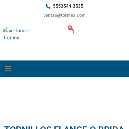
5553544-3535
ventas@tormex.com
0
¿Quiénes somos?
TORNILLOS FLANGE
O BRIDA