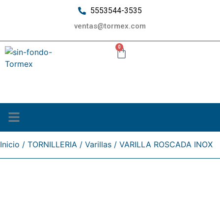
5553544-3535
ventas@tormex.com
0
¿Quiénes somos?
Inicio
/
TORNILLERIA
/
Varillas
/ VARILLA ROSCADA INOX