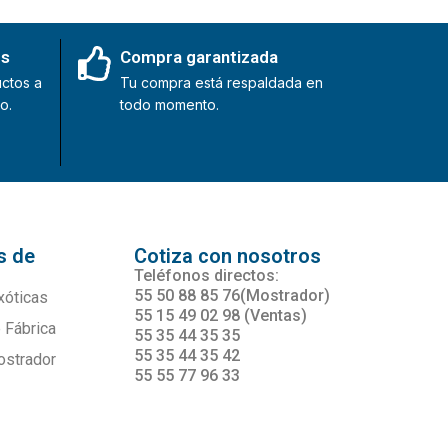
es
Compra garantizada
ctos a
Tu compra está respaldada en
o.
todo momento.
s de
Cotiza con nosotros
s
Teléfonos directos:
55 50 88 85 76(Mostrador)
xóticas
55 15 49 02 98 (Ventas)
 Fábrica
55 35 44 35 35
55 35 44 35 42
ostrador
55 55 77 96 33