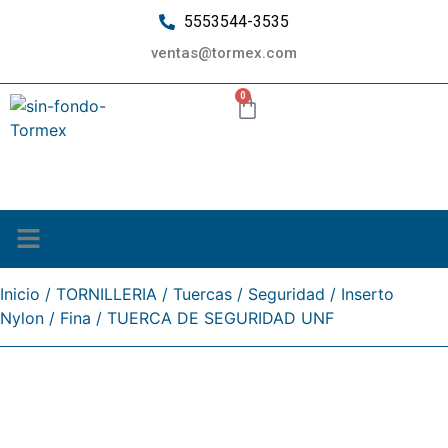
5553544-3535
ventas@tormex.com
0
¿Quiénes somos?
Inicio
/
TORNILLERIA
/
Tuercas
/
Seguridad
/
Inserto
Nylon
/
Fina
/ TUERCA DE SEGURIDAD UNF