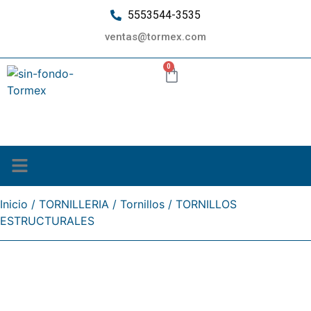
5553544-3535
ventas@tormex.com
0
¿Quiénes somos?
Inicio
/
TORNILLERIA
/
Tornillos
/ TORNILLOS
ESTRUCTURALES