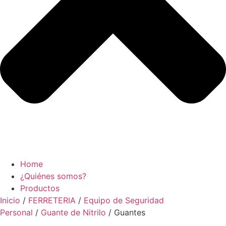
Home
¿Quiénes somos?
Productos
Inicio
/
FERRETERIA
/
Equipo de Seguridad
Personal
/
Guante de Nitrilo
/ Guantes