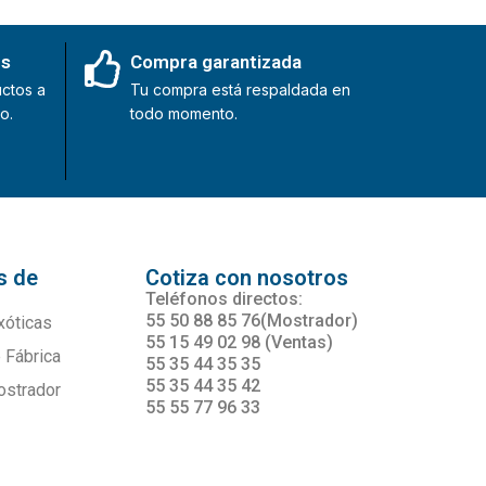
es
Compra garantizada
ctos a
Tu compra está respaldada en
o.
todo momento.
s de
Cotiza con nosotros
s
Teléfonos directos:
55 50 88 85 76(Mostrador)
xóticas
55 15 49 02 98 (Ventas)
 Fábrica
55 35 44 35 35
55 35 44 35 42
ostrador
55 55 77 96 33