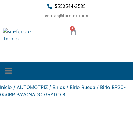
5553544-3535
ventas@tormex.com
0
¿Quiénes somos?
Inicio
/
AUTOMOTRIZ
/
Birlos
/
Birlo Rueda
/ Birlo BR20-
056RP PAVONADO GRADO 8