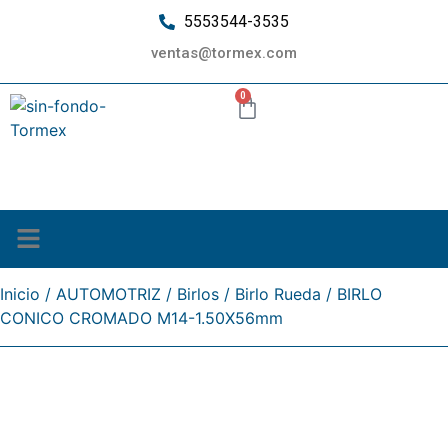
5553544-3535
ventas@tormex.com
0
¿Quiénes somos?
Inicio
/
AUTOMOTRIZ
/
Birlos
/
Birlo Rueda
/ BIRLO
CONICO CROMADO M14-1.50X56mm