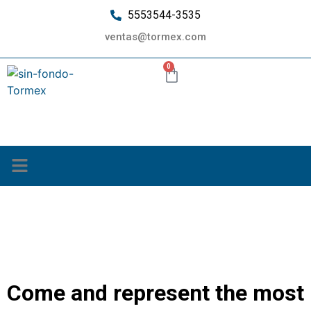
5553544-3535
ventas@tormex.com
0
¿Quiénes somos?
OPPORTUNITIES
TORMEX
Come and represent the most