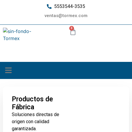
5553544-3535
ventas@tormex.com
0
¿Quiénes somos?
Productos de
Fábrica
Soluciones directas de
origen con calidad
garantizada.