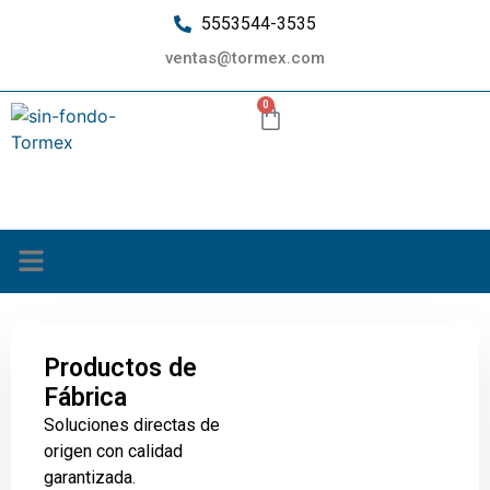
5553544-3535
ventas@tormex.com
0
¿Quiénes somos?
Productos de
Fábrica
Soluciones directas de
origen con calidad
garantizada.