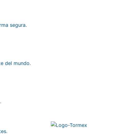
rma segura.
te del mundo.
.
es.