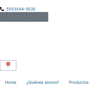
5553544-3535
ventas@tormex.com
0
Home
¿Quiénes somos?
Productos