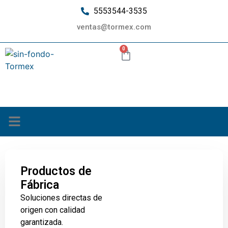
5553544-3535
ventas@tormex.com
0
¿Quiénes somos?
Productos de
Fábrica
Soluciones directas de
origen con calidad
garantizada.