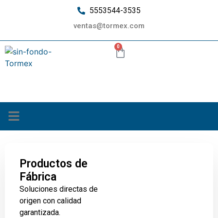
5553544-3535
ventas@tormex.com
0
¿Quiénes somos?
Productos de
Fábrica
Soluciones directas de
origen con calidad
garantizada.