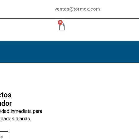
ventas@tormex.com
0
ctos
ador
lidad inmediata para
idades diarias.
ui