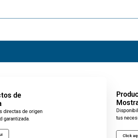
Produ
tos de
Mostr
a
Disponibi
s directas de origen
tus neces
d garantizada.
ui
Click aq