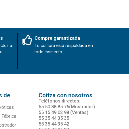
es
Compra garantizada
ctos a
Tu compra está respaldada en
o.
todo momento.
s de
Cotiza con nosotros
s
Teléfonos directos:
55 50 88 85 76(Mostrador)
xóticas
55 15 49 02 98 (Ventas)
 Fábrica
55 35 44 35 35
55 35 44 35 42
ostrador