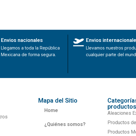
Envios nacionales
Envios internacional
Llegamos a toda la República
Llevamos nuestros produ
Mexicana de forma segura.
cualquier parte del mund
Mapa del Sitio
Categoría
producto
Home
Aleaciones E
tros
Productos de
¿Quiénes somos?
Productos M