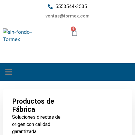
5553544-3535
ventas@tormex.com
0
¿Quiénes somos?
Productos de
Fábrica
Soluciones directas de
origen con calidad
garantizada.