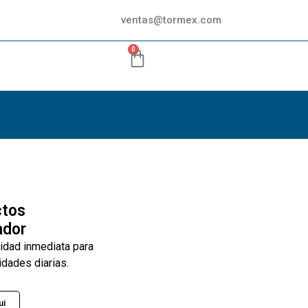
ventas@tormex.com
0
ctos
ador
lidad inmediata para
idades diarias.
ui