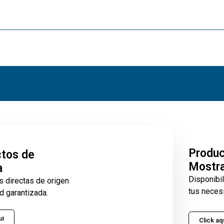
Produ
tos de
Mostr
a
Disponibi
s directas de origen
tus neces
d garantizada.
ui
Click aq