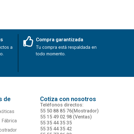
es
Compra garantizada
ctos a
Tu compra está respaldada en
o.
todo momento.
s de
Cotiza con nosotros
s
Teléfonos directos:
55 50 88 85 76(Mostrador)
xóticas
55 15 49 02 98 (Ventas)
 Fábrica
55 35 44 35 35
55 35 44 35 42
ostrador