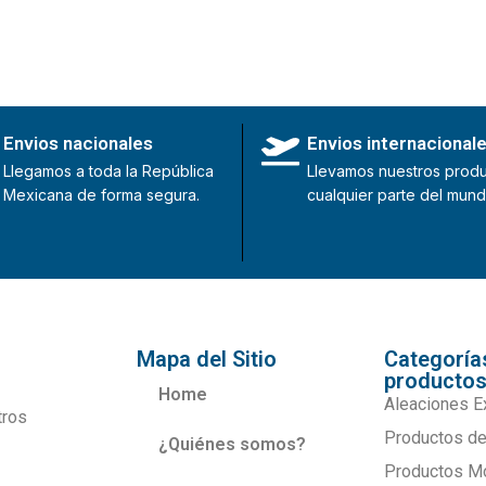
Envios nacionales
Envios internacional
Llegamos a toda la República
Llevamos nuestros produ
Mexicana de forma segura.
cualquier parte del mund
Mapa del Sitio
Categoría
producto
Home
Aleaciones E
tros
Productos de
¿Quiénes somos?
Productos M