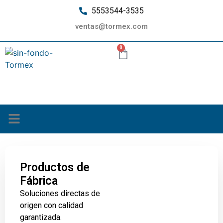
5553544-3535
ventas@tormex.com
0
¿Quiénes somos?
Productos de
Fábrica
Soluciones directas de
origen con calidad
garantizada.