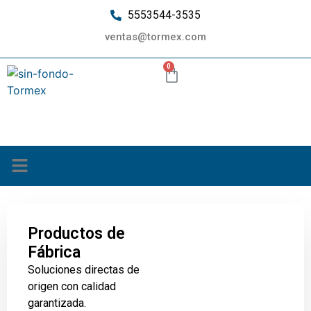
5553544-3535
ventas@tormex.com
0
¿Quiénes somos?
Productos de
Fábrica
Soluciones directas de
origen con calidad
garantizada.