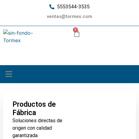
5553544-3535
ventas@tormex.com
0
¿Quiénes somos?
Productos de
Fábrica
Soluciones directas de
origen con calidad
garantizada.