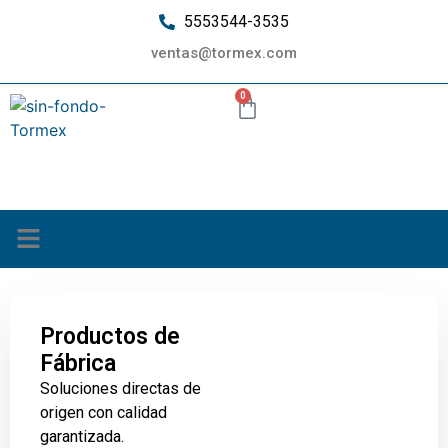
5553544-3535
ventas@tormex.com
0
¿Quiénes somos?
Productos de
Fábrica
Soluciones directas de
origen con calidad
garantizada.