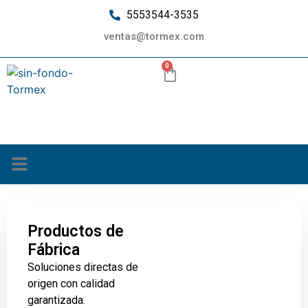
5553544-3535
ventas@tormex.com
0
¿Quiénes somos?
Productos de
Fábrica
Soluciones directas de
origen con calidad
garantizada.