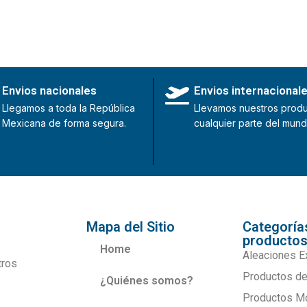
Envios nacionales
Envios internacional
Llegamos a toda la República
Llevamos nuestros produ
Mexicana de forma segura.
cualquier parte del mund
Mapa del Sitio
Categoría
producto
Home
Aleaciones E
tros
Productos de
¿Quiénes somos?
Productos M