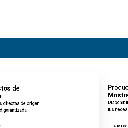
Produ
tos de
Mostr
a
Disponibi
s directas de origen
tus neces
d garantizada.
ui
Click aq