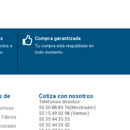
es
Compra garantizada
ctos a
Tu compra está respaldada en
o.
todo momento.
s de
Cotiza con nosotros
s
Teléfonos directos:
55 50 88 85 76(Mostrador)
xóticas
55 15 49 02 98 (Ventas)
 Fábrica
55 35 44 35 35
55 35 44 35 42
ostrador