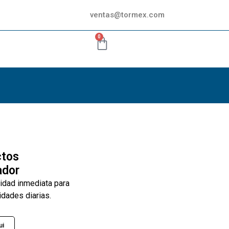
ventas@tormex.com
0
ctos
ador
lidad inmediata para
idades diarias.
ui