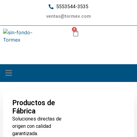
5553544-3535
ventas@tormex.com
0
¿Quiénes somos?
Productos de
Fábrica
Soluciones directas de
origen con calidad
garantizada.