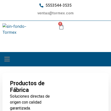
5553544-3535
ventas@tormex.com
0
¿Quiénes somos?
Productos de
Fábrica
Soluciones directas de
origen con calidad
garantizada.