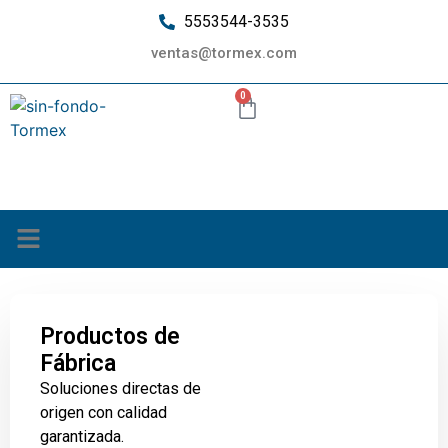
5553544-3535
ventas@tormex.com
0
¿Quiénes somos?
Productos de
Fábrica
Soluciones directas de
origen con calidad
garantizada.