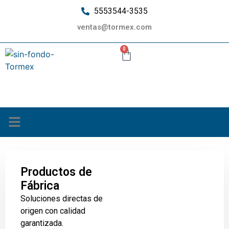
5553544-3535
ventas@tormex.com
0
¿Quiénes somos?
Productos de
Fábrica
Soluciones directas de
origen con calidad
garantizada.