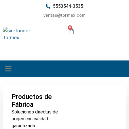
5553544-3535
ventas@tormex.com
0
¿Quiénes somos?
Productos de
Fábrica
Soluciones directas de
origen con calidad
garantizada.