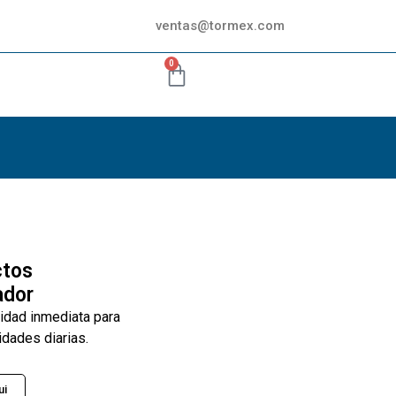
ventas@tormex.com
0
ctos
ador
lidad inmediata para
idades diarias.
ui