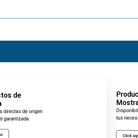
Produ
tos de
Mostr
a
Disponibi
s directas de origen
tus neces
d garantizada.
ui
Click aq