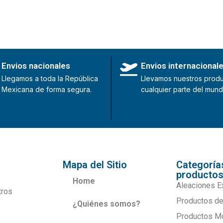
Envios nacionales
Envios internacional
Llegamos a toda la República
Llevamos nuestros produ
Mexicana de forma segura.
cualquier parte del mund
Mapa del Sitio
Categoría
producto
Home
Aleaciones E
tros
Productos de
¿Quiénes somos?
Productos M