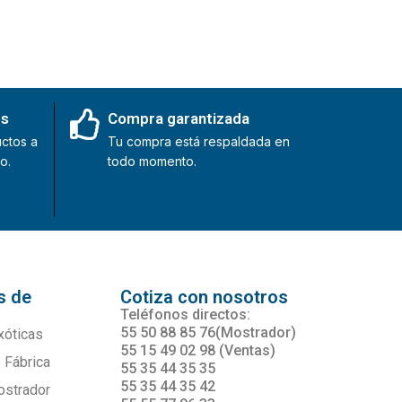
es
Compra garantizada
ctos a
Tu compra está respaldada en
o.
todo momento.
s de
Cotiza con nosotros
s
Teléfonos directos:
55 50 88 85 76(Mostrador)
xóticas
55 15 49 02 98 (Ventas)
 Fábrica
55 35 44 35 35
55 35 44 35 42
ostrador