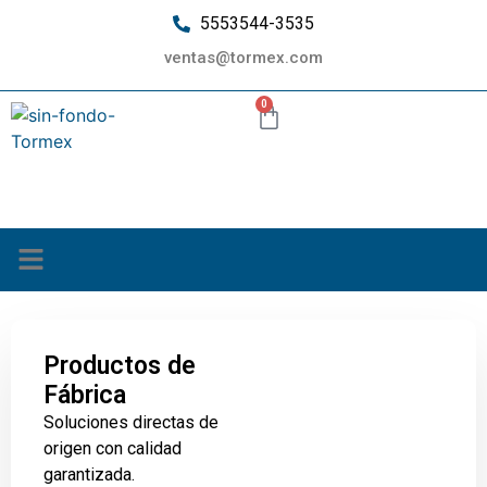
5553544-3535
ventas@tormex.com
0
¿Quiénes somos?
Productos de
Fábrica
Soluciones directas de
origen con calidad
garantizada.