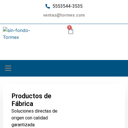
5553544-3535
ventas@tormex.com
0
¿Quiénes somos?
Productos de
Fábrica
Soluciones directas de
origen con calidad
garantizada.