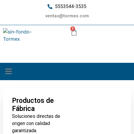
5553544-3535
ventas@tormex.com
0
¿Quiénes somos?
Productos de
Fábrica
Soluciones directas de
origen con calidad
garantizada.