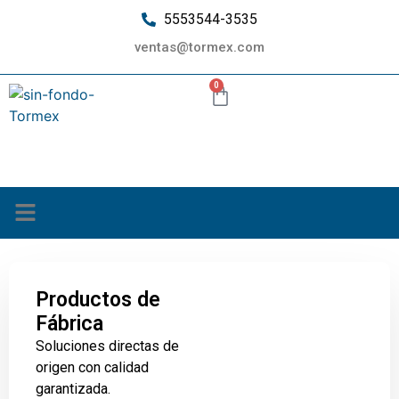
5553544-3535
ventas@tormex.com
0
¿Quiénes somos?
Productos de
Fábrica
Soluciones directas de
origen con calidad
garantizada.